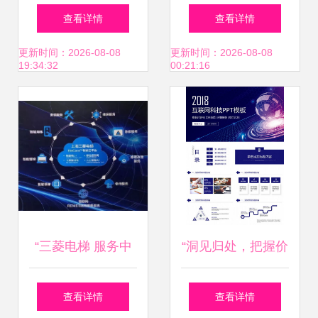
业园加速推进 武
字中心 引领互联网
查看详情
查看详情
汉、宜昌、鄂州、
数据服务新篇章
更新时间：2026-08-08
更新时间：2026-08-08
19:34:32
00:21:16
孝感等多地持续发
力互联网数据服务
“三菱电梯 服务中
“洞见归处，把握价
国”重磅亮相2018
值” 一份从零搭建
查看详情
查看详情