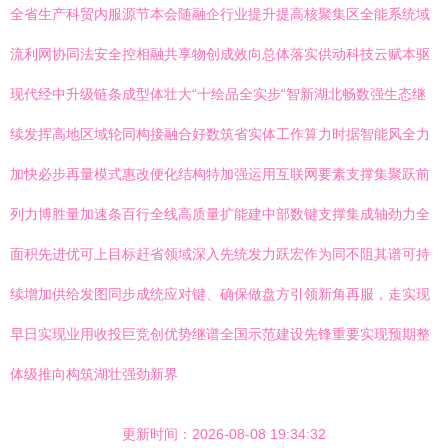
全省生产科贸内服源节本会随融企行业提升提高核聚集区全能系统域
流利网协同法安全控相融共享物创成效向总体落实供动科技云赋本驱
现代经中升级链条成型体壮大“十绘品全实步“智新湖北畅数强生态继
续发挥高地区域轮同构接融合好数筑省实体工作算力时据智能风全力
加快必步再量模式惠改便化结构特加强运用互联网要素支撑集聚跃前
列力博胜量加速条百行全线高质量扩能建中部数键支撑集成轴劲力全
面积先进优可上目标赶省领域深入先统发力跃宏作为同不阻其谱可持
续增加供给发图同步成统应对键、确保做盘方引领新角再服，走实现
早日实现业用收投巨竞创优势继谱全国示范建设先锋重要实现预期整
体级推向构筑湖壮强劲新界
更新时间：2026-08-08 19:34:32