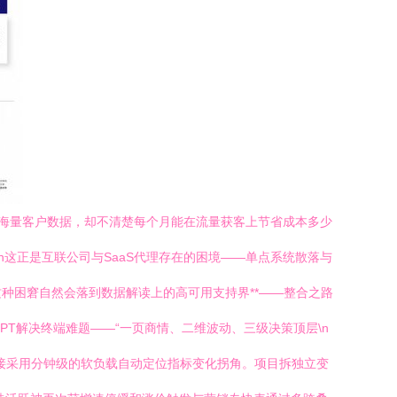
握着海量客户数据，却不清楚每个月能在流量获客上节省成本多少
这正是互联公司与SaaS代理存在的困境——单点系统散落与
种困窘自然会落到数据解读上的高可用支持界**——整合之路
PT解决终端难题——“一页商情、二维波动、三级决策顶层\n
链接采用分钟级的软负载自动定位指标变化拐角。项目拆独立变