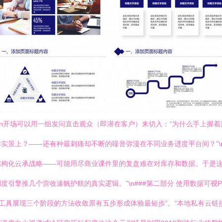
？\n开场可以用一组发问直击观众（即潜在客户）来切入：“为什么手上
实景上？——还有种最刺痛却不断的噪音弥漫在不同业务进度平台间？”\n
构化云承战略——可能用尽商业课件里的复盘难在对库存和数据。于是这
引擎推几个营收速帆护航的真实逻辑。”\n###第二部分 使用数据可视P
演示工具展现三个阶段的方法收敛原有五步形成体验最短步”。“本地私有云