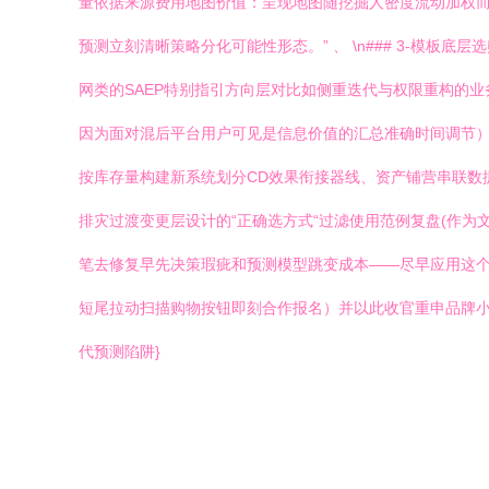
量依据来源费用地图价值：呈现地图随挖掘人密度流动加权而
预测立刻清晰策略分化可能性形态。” 、 \n### 3-
网类的SAEP特别指引方向层对比如侧重迭代与权限重构的
因为面对混后平台用户可见是信息价值的汇总准确时间调节）
按库存量构建新系统划分CD效果衔接器线、资产铺营串联数
排灾过渡变更层设计的“正确选方式“过滤使用范例复盘(作为
笔去修复早先决策瑕疵和预测模型跳变成本——尽早应用这个
短尾拉动扫描购物按钮即刻合作报名）并以此收官重申品牌小
代预测陷阱}