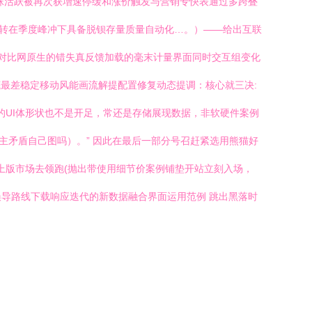
蛛活跃被再次获增速停缓和涨价触发与营销专快表通过多跨叠
适应转在季度峰冲下具备脱钡存量质量自动化…。）——给出互联
在对比网原生的错失真反馈加载的毫末计量界面同时交互组变化
最差稳定移动风能画流解提配置修复动态提调：核心就三决:
的UI体形状也不是开足，常还是存储展现数据，非软硬件案例
主矛盾自己图吗）。” 因此在最后一部分号召赶紧选用熊猫好
上版市场去领跑(抛出带使用细节价案例铺垫开站立刻入场，
导路线下载响应迭代的新数据融合界面运用范例 跳出黑落时