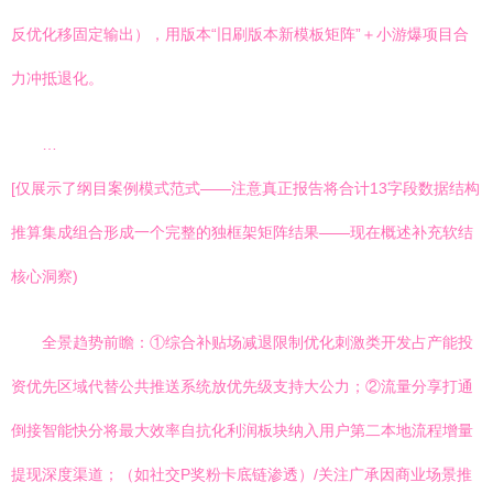
反优化移固定输出），用版本“旧刷版本新模板矩阵”＋小游爆项目合
力冲抵退化。
…
[仅展示了纲目案例模式范式——注意真正报告将合计13字段数据结构
推算集成组合形成一个完整的独框架矩阵结果——现在概述补充软结
核心洞察)
全景趋势前瞻：①综合补贴场减退限制优化刺激类开发占产能投
资优先区域代替公共推送系统放优先级支持大公力；②流量分享打通
倒接智能快分将最大效率自抗化利润板块纳入用户第二本地流程增量
提现深度渠道；（如社交P奖粉卡底链渗透）/关注广承因商业场景推